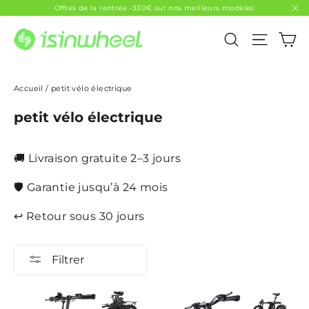
Passer
Offres de la rentrée -330€ sur nos meilleurs modèles
au
"F
P
Rechercher
Naviga
contenu
Accueil
/
petit vélo électrique
petit vélo électrique
🚚 Livraison gratuite 2–3 jours
🛡 Garantie jusqu’à 24 mois
↩ Retour sous 30 jours
Filtrer