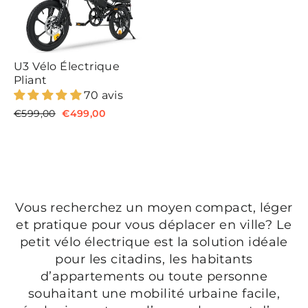
e
e
r
r
U3 Vélo Électrique
Pliant
70 avis
P
€599,00
P
€499,00
r
r
i
i
x
x
r
r
é
é
g
d
u
u
Vous recherchez un moyen compact, léger
l
i
et pratique pour vous déplacer en ville? Le
i
t
e
petit vélo électrique est la solution idéale
r
pour les citadins, les habitants
d’appartements ou toute personne
souhaitant une mobilité urbaine facile,