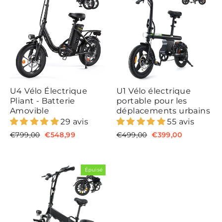
U4 Vélo Électrique
U1 Vélo électrique
Pliant - Batterie
portable pour les
Amovible
déplacements urbains
29 avis
55 avis
P
€799,00
P
€548,99
P
€499,00
P
€399,00
r
r
r
r
i
i
i
i
x
x
x
x
r
r
r
r
Épuisé
é
é
é
é
g
d
g
d
u
u
u
u
l
i
l
i
i
t
i
t