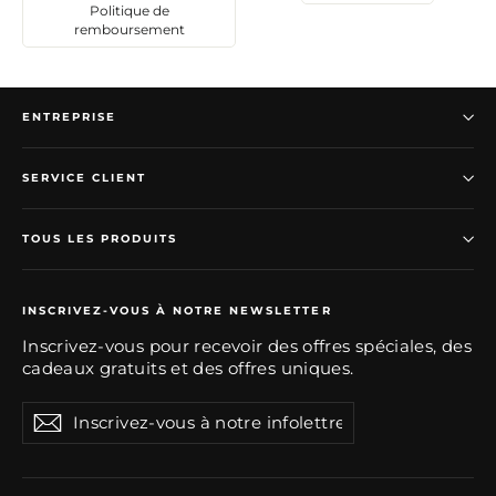
Politique de
remboursement
ENTREPRISE
SERVICE CLIENT
TOUS LES PRODUITS
INSCRIVEZ-VOUS À NOTRE NEWSLETTER
Inscrivez-vous pour recevoir des offres spéciales, des
cadeaux gratuits et des offres uniques.
I
S
n
'
s
i
c
r
n